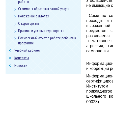
У большинств
работы
не имеющие с
Стоимость образовательной услуги
Сами по себ
Положение о льготах
проходят и 
О кураторстве
выраженной 
Правила и условия кураторства
предметов, 
развивается
Ежемесячный отчет о работе ребенка в
негативное о
программе
агрессия, г
Учебный кабинет
самооценки.
Контакты
Информационн
Новости
и коррекции р
Информацио
сертифициро
Институтом 
прикладногоо
школьного в
.
00028)